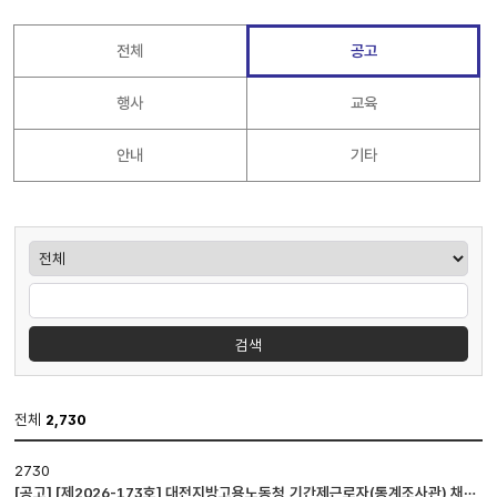
전체
공고
행사
교육
안내
기타
게시판검색
검색
전체
2,730
공지사항
2730
게시판
[공고] [제2026-173호] 대전지방고용노동청 기간제근로자(통계조사관) 채용
입니다.