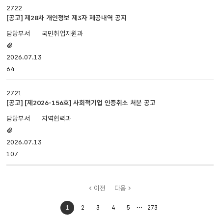
2722
[공고] 제28차 개인정보 제3자 제공내역 공지
국민취업지원과
첨부파일
있음
2026.07.13
64
2721
[공고] [제2026-156호] 사회적기업 인증취소 처분 공고
지역협력과
첨부파일
있음
2026.07.13
107
이전
다음
처음으로
마지막으로
1
2
3
4
5
273