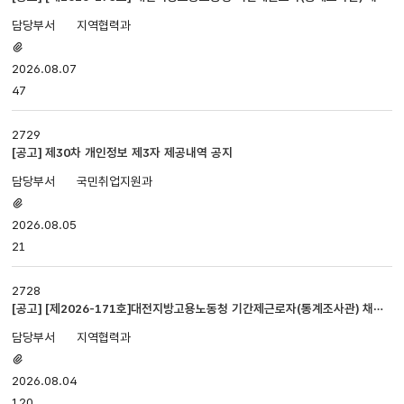
최종합격자 공고
번호,
지역협력과
제목,
첨부파일
담당부서,
있음
2026.08.07
첨부파일,
등록일,
47
조회로
나누어져
2729
있습니다.
[공고] 제30차 개인정보 제3자 제공내역 공지
국민취업지원과
첨부파일
있음
2026.08.05
21
2728
[공고] [제2026-171호]대전지방고용노동청 기간제근로자(통계조사관) 채용
서류전형 합격자 및 면접 심사 계획 공고
지역협력과
첨부파일
있음
2026.08.04
120