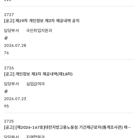
2727
[공고] 제29차 개인정보 제3자 제공내역 공지
국민취업지원과
첨부파일
있음
2026.07.28
76
2726
[공고] 개인정보 제3자 제공내역(제18차)
실업급여과
첨부파일
있음
2026.07.23
95
2725
[공고] [제2026-167호]대전지방고용노동청 기간제근로자(통계조사관) 채용
공고
지역협력과