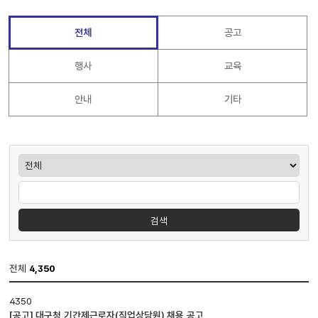
전체
공고
행사
교육
안내
기타
게시판검색
검색
전체
4,350
공지사항
4350
게시판
[공고] 대구청 기간제근로자(직업상담원) 채용 공고
입니다.