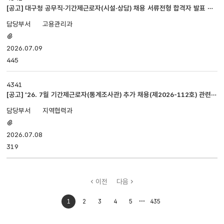
[공고] 대구청 공무직·기간제근로자(시설·상담) 채용 서류전형 합격자 발표 및
면접심사 계획 공고
고용관리과
첨부파일
있음
2026.07.09
445
4341
[공고] '26. 7월 기간제근로자(통계조사관) 추가 채용(제2026-112호) 관련
수정 공고(제2026-123호)
지역협력과
첨부파일
있음
2026.07.08
319
이전
다음
처음으로
마지막으로
1
2
3
4
5
435
이동
이동