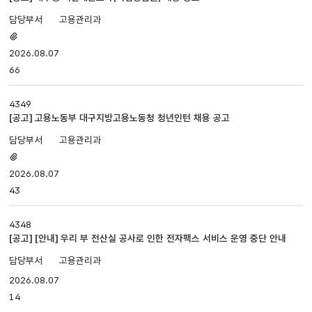
번호,
고용관리과
제목,
첨부파일
담당부서,
있음
2026.08.07
첨부파일,
등록일,
66
조회로
나누어져
4349
있습니다.
[공고] 고용노동부 대구지방고용노동청 청년인턴 채용 공고
고용관리과
첨부파일
있음
2026.08.07
43
4348
[공고] [안내] 우리 부 전산실 공사로 인한 전자팩스 서비스 운영 중단 안내
고용관리과
2026.08.07
14