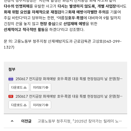
연창석 청주지청장은 "지난해 발생한 화성시 전지공장 화재 사고와 같이
다수의 인명피해
를 유발한 사고가
다시는 발생하지 않도록, 개별 사업장
에서도
화재 위험 요인을 자체적으로 재점검
하고
화재 예방
에
각별한 주의
를 기울여
주길 바란다"라고 당부하는 한편, "여름철
호우·폭염
에 대비하여 9월 말까지
긴장의 끈을 놓지 않고
현장 중심
으로
산업재해 예방
을 위한
선제적이고 적극적인 활동
을 하겠다"라고 강조했다.
문 의: 고용노동부 청주지청 산재예방지도과 근로감독관 고상호(043-299-
1327)
첨부
250617 전지공장 화재예방 호우·폭염 대응 특별 현장점검의 날 운영(청주지청 산재예방지도과).hwpx
다운로드
미리보기
250617 전지공장 화재예방 호우·폭염 대응 특별 현장점검의 날 운영(청주지청 산재예방지도과).pdf
다운로드
미리보기
이전글
고용노동부 청주지청, 「2025년 찾아가는 릴레이 노동법·근로감독 설명회」 개최