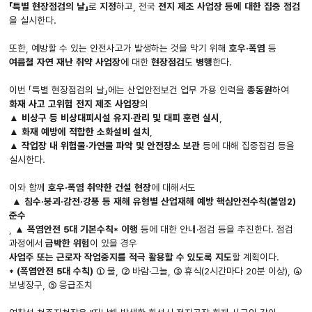
「특별 현장점검의 날」
로
지정
하고, 전국
전지 제조 사업장 등에 대한 집중 점검
을 실시한다.
또한, 예방할 수 있는 안전사고가 발생하는 것을 막기 위해
호우·폭염
등
여름철 자연 재난 취약 사업장
에 대한
현장점검
도
병행
한다.
이번 「특별 현장점검의 날」에는 산업안전보건 업무 가용 인력을
총동원
하여
화재 사고 고위험 전지 제조 사업장
의
▲ 비상구 등 비상대피시설 유지·관리 및 대피 훈련 실시
,
▲ 화재 예방에 적합한 소화설비 설치
,
▲ 작업장 내 위험물·가연물 파악 및 안전장소 보관
등에 대해 집중점검 등을
실시한다.
이와 함께
호우·폭염 취약한 건설 현장
에 대해서도
▲ 침수·붕괴·감전·강풍 등 재해 유형별 산업재해 예방 핵심안전수칙(붙임2)
준수
,
▲ 폭염안전 5대 기본수칙* 이행
등에 대한 안내·점검 등을 추진한다. 점검
과정에서
급박한 위험
이 있을 경우
사업주 또는 근로자 작업중지를 적극 활용할 수 있도록 지도
할 계획이다.
* (폭염안전 5대 수칙)
① 물, ② 바람·그늘, ③ 휴식(2시간마다 20분 이상), ④
보냉장구, ⑤ 응급조치