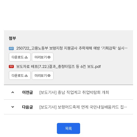
첨부
250722_고용노동부 보령지청 지붕공사 추락재해 예방 '기획감독' 실시 (산재예방지도과).hwp
다운로드
미리보기
보도자료 배포(7.22.)결과_충청타임즈 등 6건 보도.pdf
다운로드
미리보기
이전글
[보도기사] 충남 직업계고 취업박람회 개최
다음글
[보도기사] 보령머드축제 연계 국민내일배움카드 집중 홍보
목록