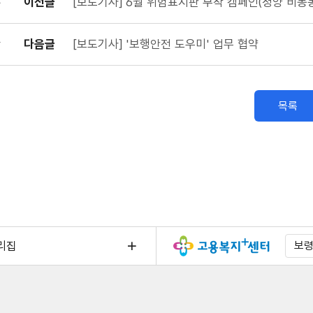
이전글
[보도기사] 6월 위험표지판 부착 캠페인(청양 비봉
다음글
[보도기사] '보행안전 도우미' 업무 협약
목록
리집
보