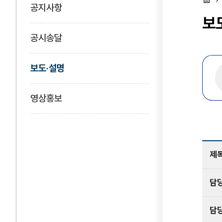
공지사항
홈
보
공시송달
보도·설명
영상홍보
제
담
담