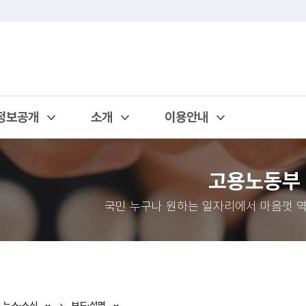
정보공개
소개
이용안내
열기
열기
열기
고용노동부
국민 누구나 원하는 일자리에서 마음껏 역
뉴스·소식
보도·설명