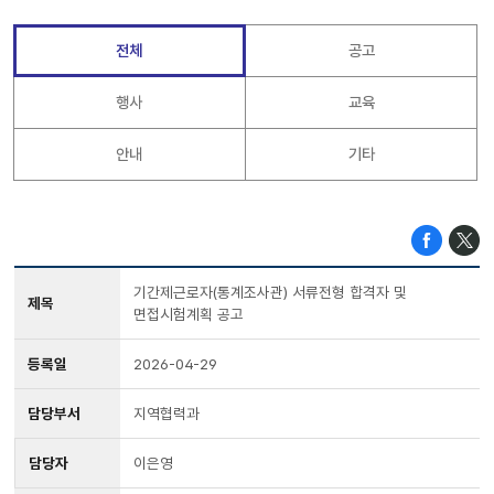
전체
공고
행사
교육
안내
기타
기간제근로자(통계조사관) 서류전형 합격자 및
제목
면접시험계획 공고
등록일
2026-04-29
담당부서
지역협력과
담당자
이은영