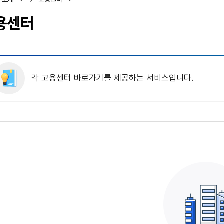
용센터
각 고용센터 바로가기를 제공하는 서비스입니다.