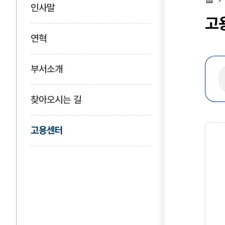
인사말
홈
고
연혁
부서소개
찾아오시는 길
고용센터