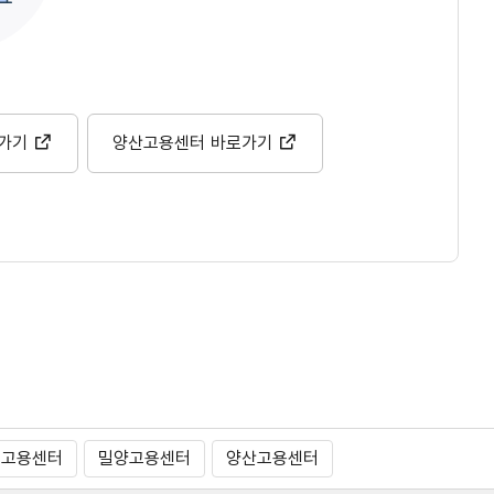
가기
양산고용센터 바로가기
해고용센터
밀양고용센터
양산고용센터