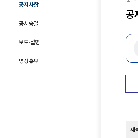
공지사항
홈
공
공시송달
보도·설명
영상홍보
제