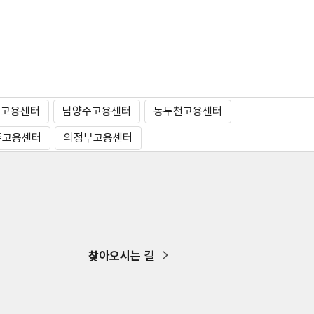
리고용센터
남양주고용센터
동두천고용센터
주고용센터
의정부고용센터
찾아오시는 길