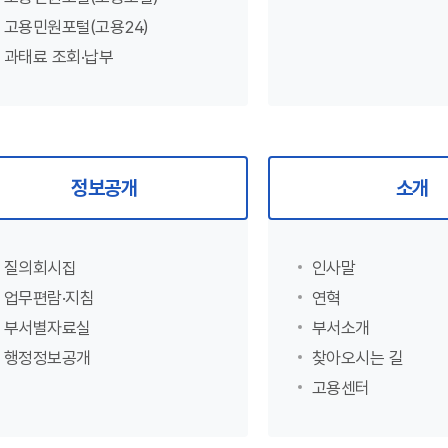
고용민원포털(고용24)
과태료 조회·납부
정보공개
소개
질의회시집
인사말
업무편람·지침
연혁
부서별자료실
부서소개
행정정보공개
찾아오시는 길
고용센터