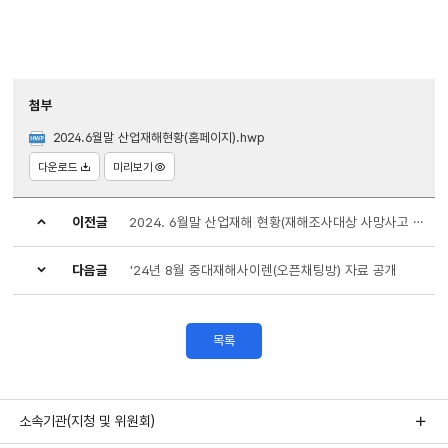
첨부
2024.6월말 산업재해현황(홈페이지).hwp
다운로드
미리보기
이전글
2024. 6월말 산업재해 현황(재해조사대상 사망사고 발생현황 부가통계 결과(잠정))
다음글
'24년 8월 중대재해사이렌(오픈채팅방) 자료 공개
목록
소속기관(지청 및 위원회)