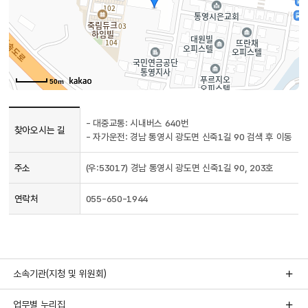
50m
찾아오시는
- 대중교통: 시내버스 640번
길
찾아오시는 길
- 자가운전: 경남 통영시 광도면 신죽1길 90 검색 후 이동
정보를
담은
주소
(우:53017) 경남 통영시 광도면 신죽1길 90, 203호
표로,
주소,
연락처,
연락처
055-650-1944
찾아오시는
길로
구성
소속기관(지청 및 위원회)
업무별 누리집