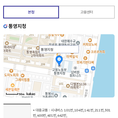
본청
고용센터
통영지청
통영지청
50m
찾아오시는
* 대중교통 : 시내버스 101번,104번,141번,211번,301
길
번,400번,401번,442번,
정보를