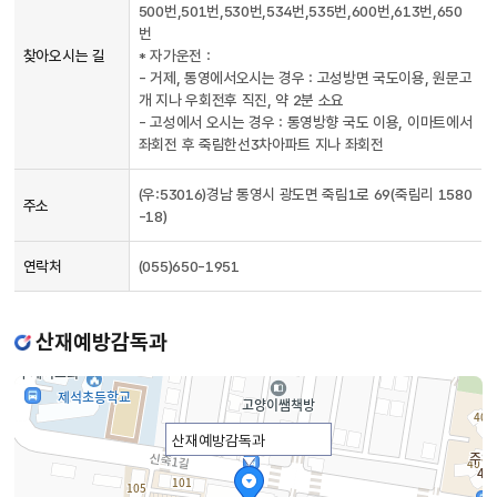
500번,501번,530번,534번,535번,600번,613번,650
담은
번
표로,
찾아오시는 길
* 자가운전 :
주소,
- 거제, 통영에서오시는 경우 : 고성방면 국도이용, 원문고
연락처,
개 지나 우회전후 직진, 약 2분 소요
찾아오시는
- 고성에서 오시는 경우 : 통영방향 국도 이용, 이마트에서
길로
좌회전 후 죽림한선3차아파트 지나 좌회전
구성
(우:53016)경남 통영시 광도면 죽림1로 69(죽림리 1580
주소
-18)
연락처
(055)650-1951
산재예방감독과
산재예방감독과