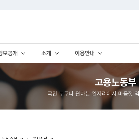
정보공개
소개
이용안내
열기
열기
열기
고용노동부
국민 누구나 원하는 일자리에서 마음껏 역
뉴스·소식
공시송달