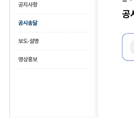
공지사항
홈
공
공시송달
보도·설명
영상홍보