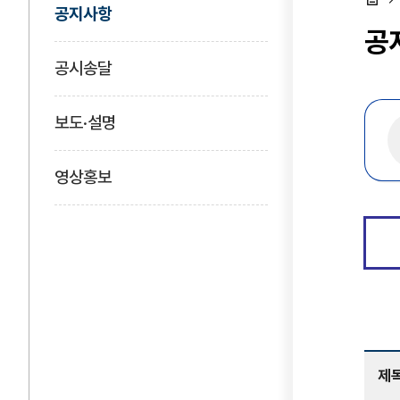
공지사항
홈
공
공시송달
보도·설명
영상홍보
제