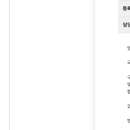
등
담
2