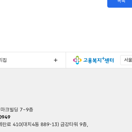
목록
리집
서
 디마크빌딩 7~9층
0949
란로 410(대치4동 889-13) 금강타워 9층,