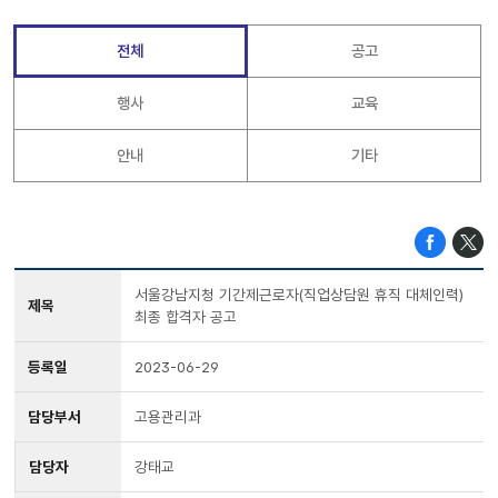
전체
공고
행사
교육
안내
기타
서울강남지청 기간제근로자(직업상담원 휴직 대체인력)
제목
최종 합격자 공고
등록일
2023-06-29
담당부서
고용관리과
담당자
강태교