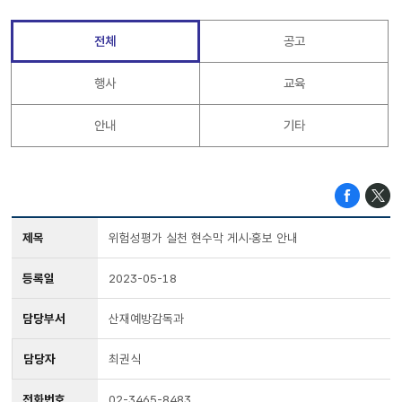
전체
공고
행사
교육
안내
기타
제목
위험성평가 실천 현수막 게시·홍보 안내
등록일
2023-05-18
담당부서
산재예방감독과
담당자
최권식
전화번호
02-3465-8483