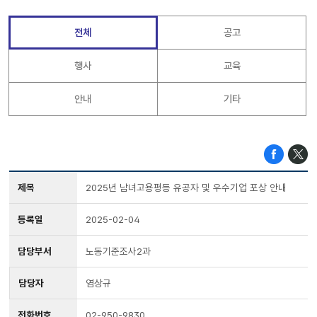
전체
공고
행사
교육
안내
기타
제목
2025년 남녀고용평등 유공자 및 우수기업 포상 안내
등록일
2025-02-04
담당부서
노동기준조사2과
담당자
염상규
전화번호
02-950-9830