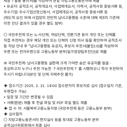
제공？활용 동의서)를 작성하여 관할 지방고용노동관서에 제출
* 유공자: 공적조서, 공적개요서, 사업체개요서, 이력서, 공적사항 증빙서류 등,
우수기업: 우수기업선정신청서, 사업체개요서, 공적사항 증빙서류 등
(제도적 요인 외에 사업장의 전반적 남녀고용평등 수준에 대해 제3의 기관에
의한 진단 결과가 있을 경우 별도 첨부)
○ 국민추천제 또는 노·사단체, 여성단체, 언론기관 등이 개인 또는 단체를
직접 추천하는 경우 해당 개인 또는 단체의 신청 의사 등을 확인하여 공적조서
등 작성 안내 후 「남녀고용평등 유공자」 후보자 추천서(붙임10)를 작성하여
우편 또는 전자우편으로 고용노동부 본부(일가정양립추진단)로 제출
※ 국민추천제: 남녀고용평등 실현에 크게 기여한 숨은 유공자를 발굴 ·
포상하고자 누구나 추천 가능한 ？국민추천제？ 를 시행하오니 적극 추천하여
주시기 바랍니다(본인 및 단체 자체추천 불가)
◈ 접수기간: 2025. 2. 21. 18:00 접수분까지 후보자로 심사 (접수일자 기준,
우편접수 가능)
* 일정 및 기간은 변경될 수 있음
* 서류(원본) 제출 후 한글 파일 및 PDF 파일 별도 제출
◈ 접 수 처: 서울북부고용노동지청 (국민추천제 등은 고용노동부 본부)
◈ 심사절차
○ 지방고용노동관서의 현지실사 등을 토대로 고용노동부 본부
공적심사위원회에서 최종 심사