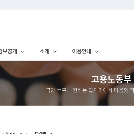
정보공개
소개
이용안내
열기
열기
열기
고용노동부
국민 누구나 원하는 일자리에서 마음껏 역
뉴스·소식
보도·설명