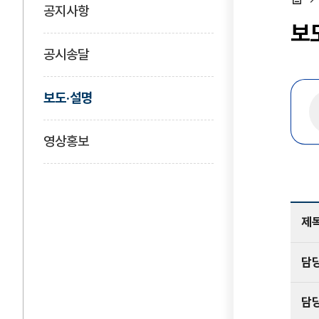
공지사항
홈
보
공시송달
보도·설명
영상홍보
제
담
담