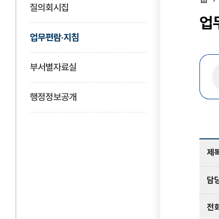
질의회시집
홈
업
업무편람·지침
부서별자료실
행정정보공개
제
담
전