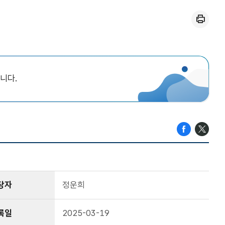
인쇄
니다.
당자
정운희
록일
2025-03-19