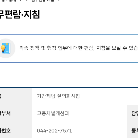
무편람·지침
각종 정책 및 행정 업무에 대한 편람, 지침을 보실 수 있습
목
기간제법 질의회시집
당부서
고용차별개선과
담
화번호
044-202-7571
등