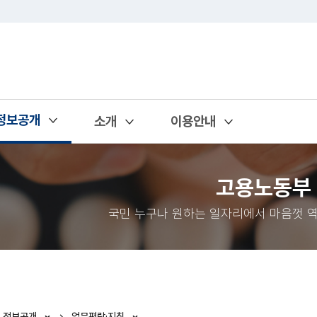
정보공개
소개
이용안내
열기
열기
열기
고용노동부
국민 누구나 원하는 일자리에서 마음껏 역
정보공개
업무편람·지침