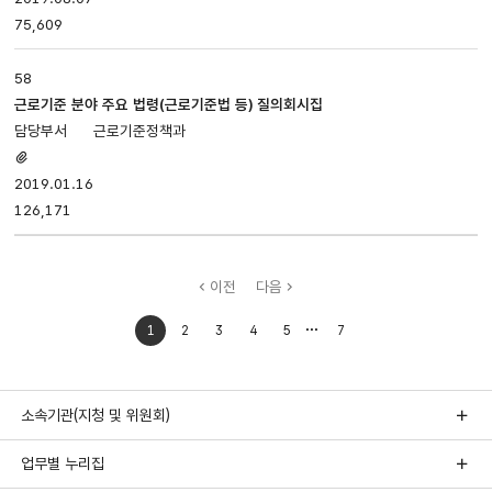
75,609
58
근로기준 분야 주요 법령(근로기준법 등) 질의회시집
근로기준정책과
첨부파일
있음
2019.01.16
126,171
이전
다음
처음으로
마지막으로
1
2
3
4
5
7
이동
이동
소속기관(지청 및 위원회)
업무별 누리집