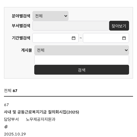
게시판
분야별검색
검색
부서별검색
찾아보기
기간별검색
~
게시물
검색
전체
67
질의회시집
67
게시판
입니다.
사내 및 공동근로복지기금 질의회시집(2025)
번호,
노무제공자지원과
제목,
첨부파일
첨부파일,
있음
2025.10.29
담당부서,