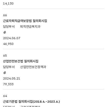
14,130
등록일,
조회로
나누어져
66
있습니다.
근로자퇴직급여보장법 질의회시집
퇴직연금복지과
첨부파일
있음
2024.06.07
46,950
65
산업안전보건법 질의회시집
산업안전보건정책과
첨부파일
있음
2024.05.21
79,333
64
근로기준법 질의회시집(2018.4.~2023.6.)