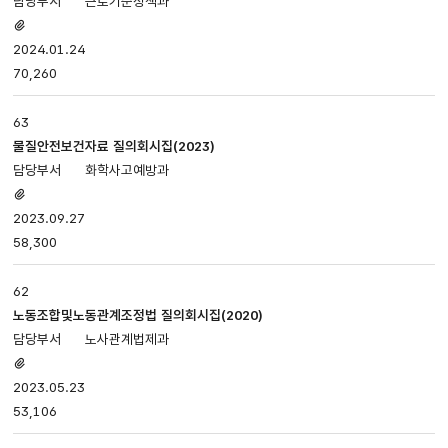
근로기준정책과
첨부파일
있음
2024.01.24
70,260
63
물질안전보건자료 질의회시집(2023)
화학사고예방과
첨부파일
있음
2023.09.27
58,300
62
노동조합및노동관계조정법 질의회시집(2020)
노사관계법제과
첨부파일
있음
2023.05.23
53,106