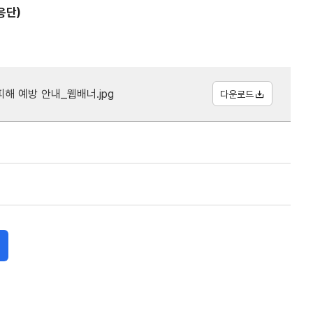
응단)
해 예방 안내_웹배너.jpg
다운로드
내