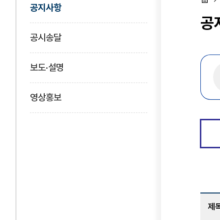
공지사항
홈
공
공시송달
보도·설명
영상홍보
제