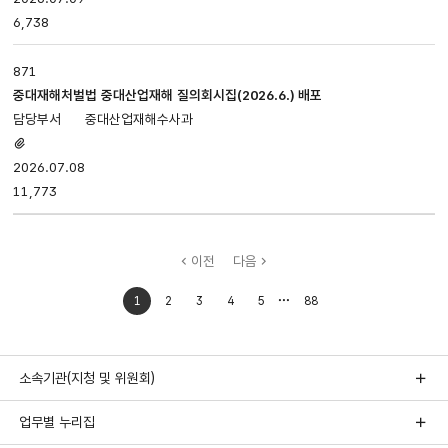
6,738
871
중대재해처벌법 중대산업재해 질의회시집(2026.6.) 배포
중대산업재해수사과
첨부파일
있음
2026.07.08
11,773
이전
다음
처음으로
마지막으로
1
2
3
4
5
88
이동
이동
소속기관(지청 및 위원회)
업무별 누리집