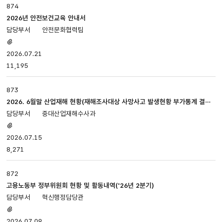
874
2026년 안전보건교육 안내서
안전문화협력팀
첨부파일
있음
2026.07.21
11,195
873
2026. 6월말 산업재해 현황(재해조사대상 사망사고 발생현황 부가통계 결과
(잠정))
중대산업재해수사과
첨부파일
있음
2026.07.15
8,271
872
고용노동부 정부위원회 현황 및 활동내역('26년 2분기)
혁신행정담당관
첨부파일
있음
2026.07.09