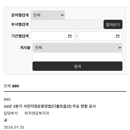
게시판
분야별검색
검색
부서별검색
찾아보기
기간별검색
~
게시물
검색
전체
880
업무편람
880
·
지침
26년 2분기 사전지정운용방법(디폴트옵션) 주요 현황 공시
게시판
퇴직연금복지과
입니다.
첨부파일
번호,
있음
2026.07.31
제목,