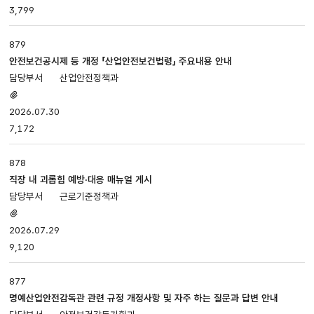
3,799
첨부파일,
담당부서,
등록일,
879
조회로
안전보건공시제 등 개정 「산업안전보건법령」 주요내용 안내
나누어져
산업안전정책과
있습니다.
첨부파일
있음
2026.07.30
7,172
878
직장 내 괴롭힘 예방·대응 매뉴얼 게시
근로기준정책과
첨부파일
있음
2026.07.29
9,120
877
명예산업안전감독관 관련 규정 개정사항 및 자주 하는 질문과 답변 안내