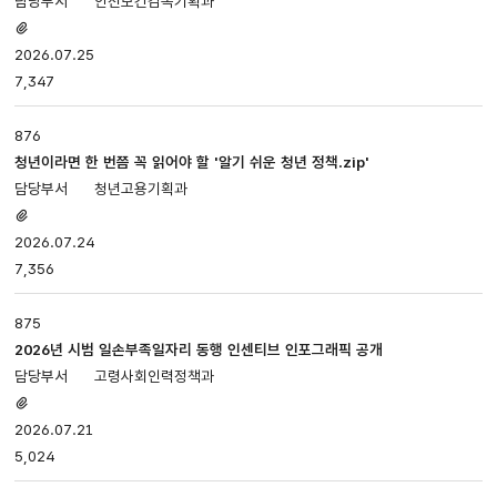
안전보건감독기획과
첨부파일
있음
2026.07.25
7,347
876
청년이라면 한 번쯤 꼭 읽어야 할 '알기 쉬운 청년 정책.zip'
청년고용기획과
첨부파일
있음
2026.07.24
7,356
875
2026년 시범 일손부족일자리 동행 인센티브 인포그래픽 공개
고령사회인력정책과
첨부파일
있음
2026.07.21
5,024