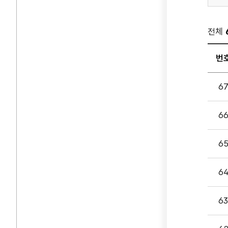
전체
번
질의
6
게시
입니다
6
번호,
제목,
첨부파
6
담당부
등록일
6
조회
나누
6
있습니