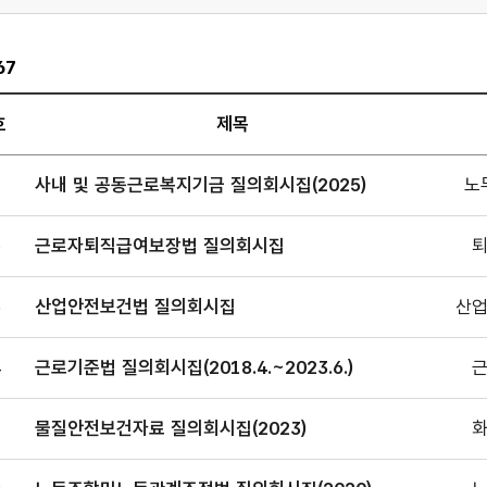
67
호
제목
회시집
7
사내 및 공동근로복지기금 질의회시집(2025)
노
판
.
6
근로자퇴직급여보장법 질의회시집
일,
5
산업안전보건법 질의회시집
산
서,
,
4
근로기준법 질의회시집(2018.4.~2023.6.)
로
어져
3
물질안전보건자료 질의회시집(2023)
다.