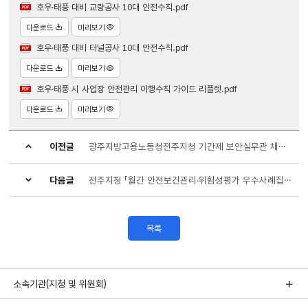
호우·태풍 대비 교량공사 10대 안전수칙.pdf
다운로드
미리보기
호우·태풍 대비 터널공사 10대 안전수칙.pdf
다운로드
미리보기
호우·태풍 시 사업장 안전관리 이행수칙 가이드 리플렛.pdf
다운로드
미리보기
이전글
광주지방고용노동청전주지청 기간제 보안실무관 채용공고
다음글
전주지청 「월간 안전보건관리·위험성평가 우수사례집(25.6월)」 제작 및 배포 안내
목록
소속기관(지청 및 위원회)