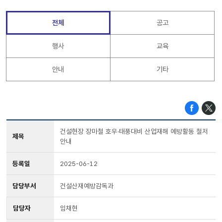
전체
공고
행사
교육
안내
기타
건설현장 장마철 호우·태풍대비 산업재해 예방활동 철저
제목
안내
등록일
2025-06-12
담당부서
건설산재예방감독과
담당자
임채현