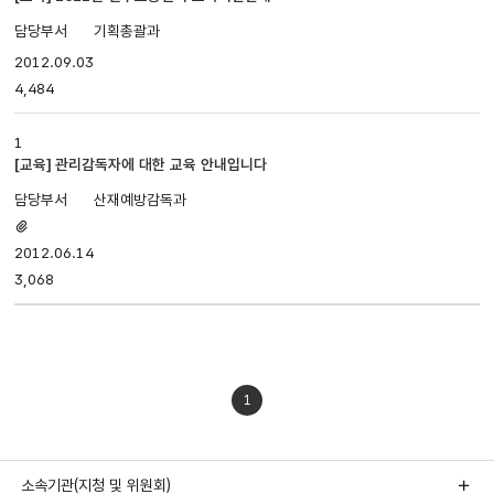
번호,
기획총괄과
제목,
2012.09.03
담당부서,
첨부파일,
4,484
등록일,
조회로
1
나누어져
[교육] 관리감독자에 대한 교육 안내입니다
있습니다.
산재예방감독과
첨부파일
있음
2012.06.14
3,068
1
소속기관(지청 및 위원회)