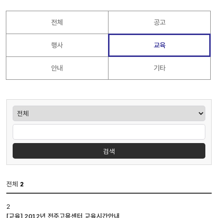
전체
공고
행사
교육
안내
기타
게시판검색
검색
전체
2
공지사항
2
게시판
[교육] 2012년 전주고용센터 교육시간안내
입니다.