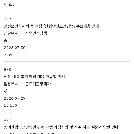
4,410
첨부파일,
담당부서,
등록일,
879
조회로
안전보건공시제 등 개정 「산업안전보건법령」 주요내용 안내
나누어져
산업안전정책과
있습니다.
첨부파일
있음
2026.07.30
7,858
878
직장 내 괴롭힘 예방·대응 매뉴얼 게시
근로기준정책과
첨부파일
있음
2026.07.29
10,110
877
명예산업안전감독관 관련 규정 개정사항 및 자주 하는 질문과 답변 안내