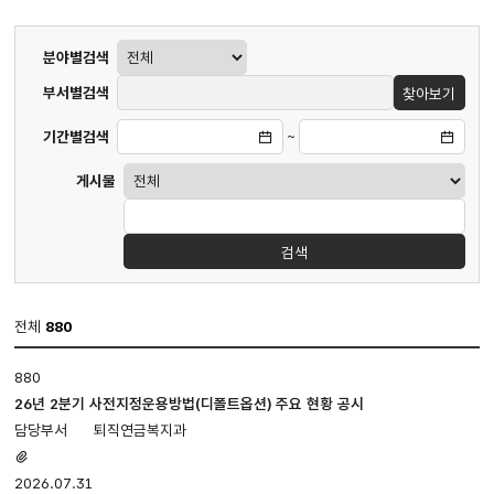
게시판
분야별검색
검색
부서별검색
찾아보기
기간별검색
~
게시물
검색
전체
880
업무편람
880
·
지침
26년 2분기 사전지정운용방법(디폴트옵션) 주요 현황 공시
게시판
퇴직연금복지과
입니다.
첨부파일
번호,
있음
2026.07.31
제목,