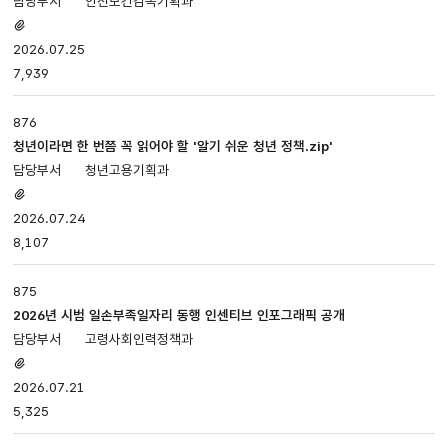
안전보건감독기획과
첨부파일
있음
2026.07.25
7,939
876
청년이라면 한 번쯤 꼭 읽어야 할 '알기 쉬운 청년 정책.zip'
청년고용기획과
첨부파일
있음
2026.07.24
8,107
875
2026년 시범 일손부족일자리 동행 인센티브 인포그래픽 공개
고령사회인력정책과
첨부파일
있음
2026.07.21
5,325