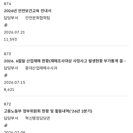
874
2026년 안전보건교육 안내서
안전문화협력팀
첨부파일
있음
2026.07.21
11,593
873
2026. 6월말 산업재해 현황(재해조사대상 사망사고 발생현황 부가통계 결과
(잠정))
중대산업재해수사과
첨부파일
있음
2026.07.15
8,621
872
고용노동부 정부위원회 현황 및 활동내역('26년 2분기)
혁신행정담당관
첨부파일
있음
2026.07.09