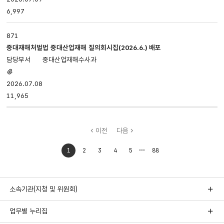
6,997
871
중대재해처벌법 중대산업재해 질의회시집(2026.6.) 배포
중대산업재해수사과
첨부파일
있음
2026.07.08
11,965
이전
다음
처음으로
마지막으로
1
2
3
4
5
88
이동
이동
소속기관(지청 및 위원회)
업무별 누리집