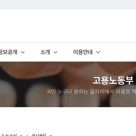
정보공개
소개
이용안내
열기
열기
열기
고용노동부
국민 누구나 원하는 일자리에서 마음껏 역
뉴스·소식
공시송달