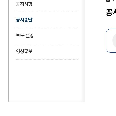
공지사항
홈
공
공시송달
보도·설명
영상홍보