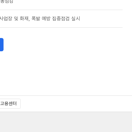
 합동점검
사업장 및 화재, 폭발 예방 집중점검 실시
천고용센터