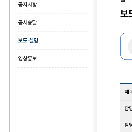
공지사항
홈
보
공시송달
보도·설명
영상홍보
제
담
담