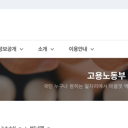
정보공개
소개
이용안내
열기
열기
열기
고용노동부
국민 누구나 원하는 일자리에서 마음껏 역
뉴스·소식
보도·설명