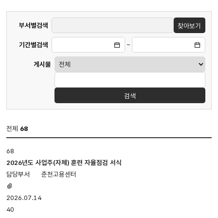
게시판
부서별검색
찾아보기
검색
기간별검색
~
게시물
검색
전체
68
부서별자료실
68
게시판
입니다.
2026년도 사업주(자체) 훈련 자율점검 서식
번호,
춘천고용센터
제목,
첨부파일
첨부파일,
있음
2026.07.14
담당부서,
40
등록일,