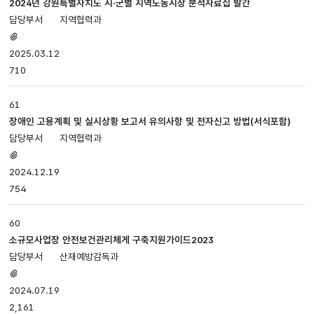
2024년 강원특별자치도 시·군별 지역노동시장 분석자료집 발간
지역협력과
첨부파일
있음
2025.03.12
710
61
장애인 고용계획 및 실시상황 보고서 유의사항 및 전자신고 방법(서식포함)
지역협력과
첨부파일
있음
2024.12.19
754
60
소규모사업장 안전보건관리체게 구축지원가이드2023
산재예방감독과
첨부파일
있음
2024.07.19
2,161