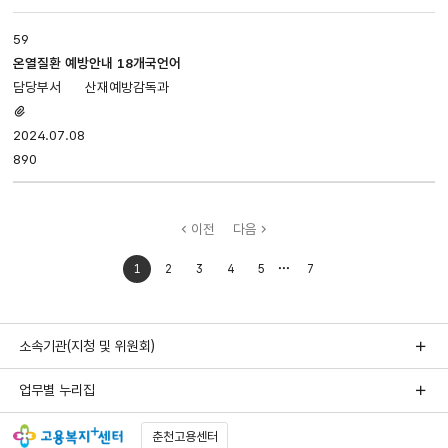
59
온열질환 예방안내 18개국언어
산재예방감독과
첨부파일
있음
2024.07.08
890
이전
다음
처음으로
마지막으로
1
2
3
4
5
7
이동
이동
소속기관(지청 및 위원회)
업무별 누리집
춘천고용센터