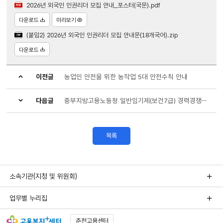
2026년 외국인 인권리더 모집 안내_포스터(국문).pdf
다운로드
미리보기
(붙임2) 2026년 외국인 인권리더 모집 안내문(18개국어).zip
다운로드
이전글
농업인 안전을 위한 농작업 5대 안전수칙 안내
다음글
중부지방고용노동청 일반임기제(보건7급) 경력경쟁채용시험 공고
목록
소속기관(지청 및 위원회)
업무별 누리집
춘천고용센터