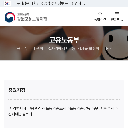
이 누리집은 대한민국 공식 전자정부 누리집입니다.
열기
열기
전체메뉴
통합검색
고용노동부
국민 누구나 원하는 일자리에서 마음껏 역량을 발휘하는 나라!
강원지청
지역협력과
고용관리과
노동기준조사과
노동기준감독과
중대재해수사과
산재예방감독과