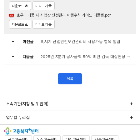
다운로드
미리보기
호우ㆍ태풍 시 사업장 안전관리 이행수칙 가이드 리플렛.pdf
다운로드
미리보기
이전글
혹서기 산업안전보건관리비 사용가능 항목 알림
다음글
2025년 3분기 공사금액 50억 미만 감독 대상현장 안내 및 안전관리 철저 요청
목록
소속기관(지청 및 위원회)
업무별 누리집
공주고용센터
논산고용센터
대전고용센터
세종고용센터