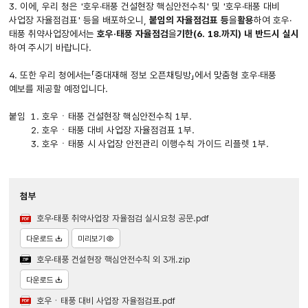
3. 이에, 우리 청은 '호우·태풍 건설현장 핵심안전수칙' 및 '호우·태풍 대비
사업장 자율점검표' 등을 배포하오니,
붙임의 자율점검표 등
을
활용
하여 호우·
태풍 취약사업장에서는
호우·태풍 자율점검
을
기한(6. 18.까지) 내 반드시 실시
하여 주시기 바랍니다.
4. 또한 우리 청에서는「중대재해 정보 오픈채팅방」에서 맞춤형 호우·태풍
예보를 제공할 예정입니다.
붙임 1. 호우ㆍ태풍 건설현장 핵심안전수칙 1부.
2. 호우ㆍ태풍 대비 사업장 자율점검표 1부.
3. 호우ㆍ태풍 시 사업장 안전관리 이행수칙 가이드 리플렛 1부.
첨부
호우·태풍 취약사업장 자율점검 실시요청 공문.pdf
다운로드
미리보기
호우·태풍 건설현장 핵심안전수칙 외 3개.zip
다운로드
호우ㆍ태풍 대비 사업장 자율점검표.pdf