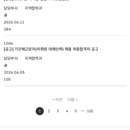
지역협력과
첨부파일
있음
2026.06.11
284
1006
[공고] 기간제근로자(미화원 대체인력) 채용 최종합격자 공고
지역협력과
첨부파일
있음
2026.06.05
105
이전
다음
처음으로
마지막으로
1
2
3
4
5
102
이동
이동