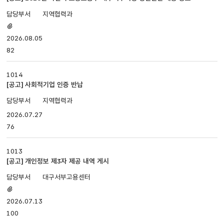
번호,
지역협력과
제목,
첨부파일
담당부서,
있음
2026.08.05
첨부파일,
등록일,
82
조회로
나누어져
1014
있습니다.
[공고] 사회적기업 인증 반납
지역협력과
2026.07.27
76
1013
[공고] 개인정보 제3자 제공 내역 게시
대구서부고용센터
첨부파일
있음
2026.07.13
100