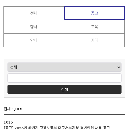
전체
공고
행사
교육
안내
기타
게시판검색
검색
전체
1,015
공지사항
1015
게시판
[공고] 2026년 하반기 고용노동부 대구서부지청 청년인턴 채용 공고
입니다.