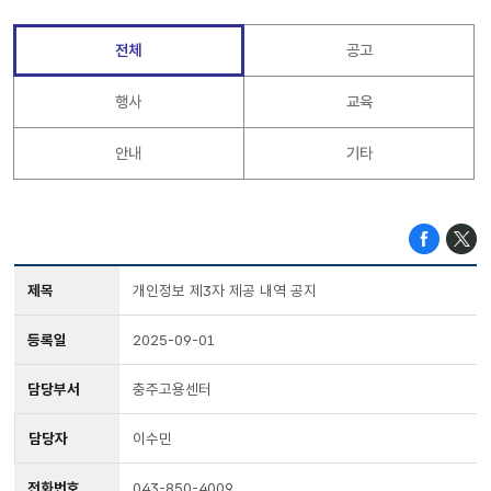
전체
공고
행사
교육
안내
기타
제목
개인정보 제3자 제공 내역 공지
등록일
2025-09-01
담당부서
충주고용센터
담당자
이수민
전화번호
043-850-4009