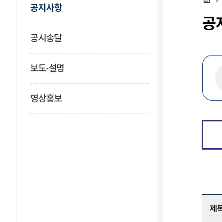
공지사항
홈
공
공시송달
보도·설명
영상홍보
제