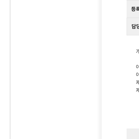
등
담
제