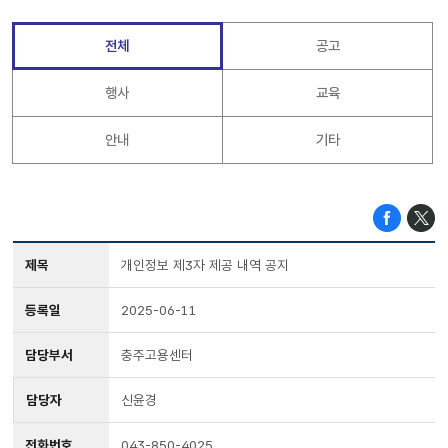
전체
공고
행사
교육
안내
기타
제목
개인정보 제3자 제공 내역 공지
등록일
2025-06-11
담당부서
충주고용센터
담당자
신윤경
전화번호
043-850-4025