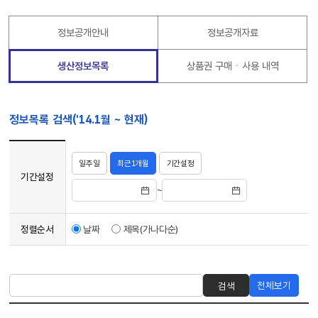
정보공개안내
정보공개자료
생산정보목록
상품권 구매ㆍ사용 내역
정보목록 검색('14.1월 ~ 현재)
기관명,
부서명,
일주일
최근1개월
기간설정
기간설정,
기간설정
~
정렬순서로
이루어진
정보목록
정렬순서
날짜
제목(가나다순)
검색
폼
입니다.
게시물
전체보기
검색
검색
부서명,