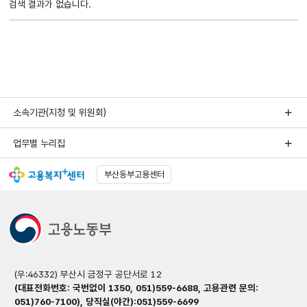
검색 결과가 없습니다.
문서제목,
생산일자,
공개여부로
정리된
정보목록
게시판입니다.
소속기관(지청 및 위원회)
업무별 누리집
부산동부고용센터
(우:46332) 부산시 금정구 공단서로 12
(대표전화번호: 국번없이 1350, 051)559-6688, 고용관련 문의:
051)760-7100), 당직실(야간):051)559-6699