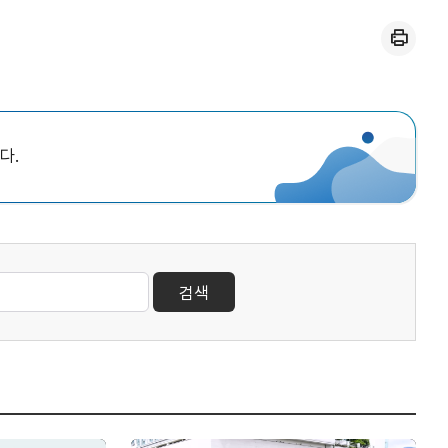
인쇄
다.
검색