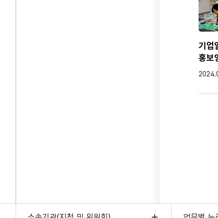
기업
홍보
작성일
2024.
소속기관(지청 및 위원회)
업무별 누