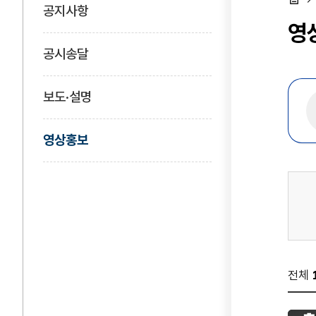
공지사항
홈
영
공시송달
보도·설명
영상홍보
전체