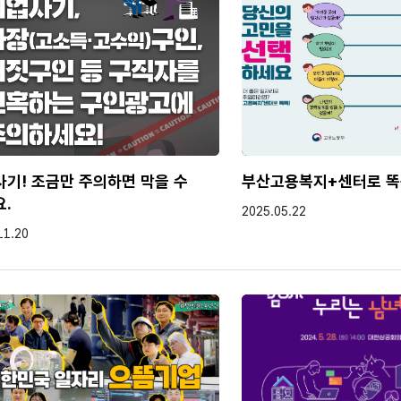
기! 조금만 주의하면 막을 수
부산고용복지+센터로 똑
.
작성일
2025.05.22
11.20