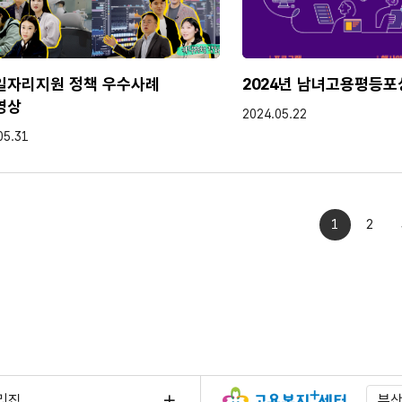
일자리지원 정책 우수사례
2024년 남녀고용평등포
영상
작성일
2024.05.22
05.31
1
2
리집
부