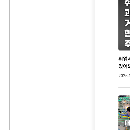
취업사
있어요
작성일
2025.