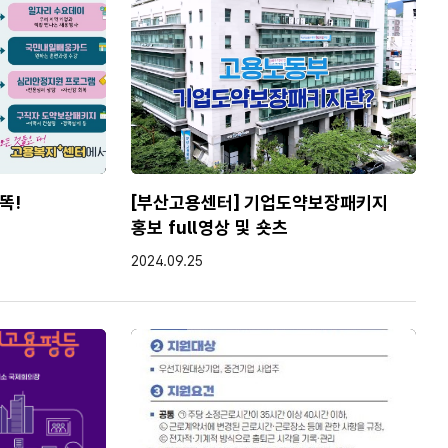
똑!
[부산고용센터] 기업도약보장패키지
홍보 full영상 및 숏츠
작성일
2024.09.25