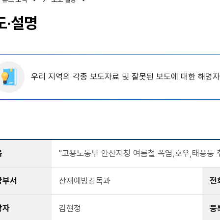
도·설명
우리 지역의 각종 보도자료 및 잘못된 보도에 대한 해명
목
"고용노동부 안산지청 여름철 폭염,호우,태풍등 
당부서
산재예방감독과
전
당자
김현정
등