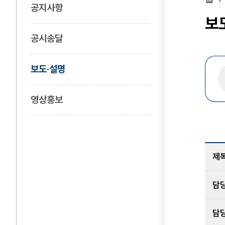
공지사항
홈
보
공시송달
보도·설명
영상홍보
제
담
담