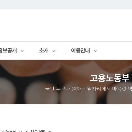
정보공개
소개
이용안내
열기
열기
열기
고용노동부
국민 누구나 원하는 일자리에서 마음껏 역
뉴스·소식
보도·설명