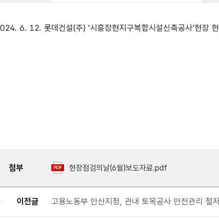
2024. 6. 12. 롯데건설(주) ‘시흥장현지구복합시설신축공사’현
첨부
현장점검의날(6월)보도자료.pdf
이전글
고용노동부 안산지청, 관내 토목공사 안전관리 철저