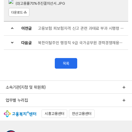
(0)고용률70%추진결의선서.JPG
다운로드
이전글
고용보험 피보험자격 신고 관련 과태료 부과 시행령 및 지침 변경 안내
다음글
북한이탈주민 행정직 9급 국가공무원 경력경쟁채용시험 공고
목록
소속기관(지청 및 위원회)
업무별 누리집
시흥고용센터
안산고용센터