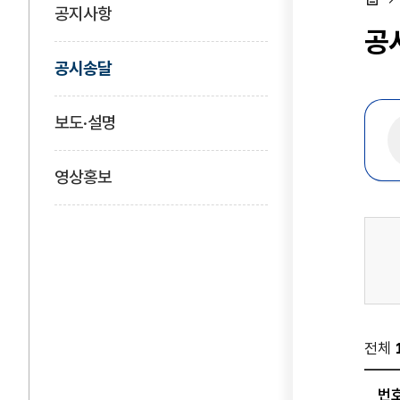
공지사항
홈
공
공시송달
보도·설명
영상홍보
전체
번