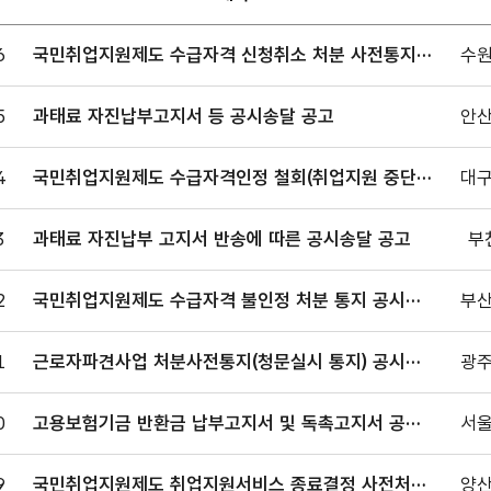
송달
6
국민취업지원제도 수급자격 신청취소 처분 사전통지
수원
판
공시송달 공고
.
5
과태료 자진납부고지서 등 공시송달 공고
안산
일,
4
국민취업지원제도 수급자격인정 철회(취업지원 중단)
대구
서,
및 참여제한 결정 통지 공시송달
,
3
과태료 자진납부 고지서 반송에 따른 공시송달 공고
부
로
어져
2
국민취업지원제도 수급자격 불인정 처분 통지 공시송
부산
다.
달
1
근로자파견사업 처분사전통지(청문실시 통지) 공시송
광주
달 공고
0
고용보험기금 반환금 납부고지서 및 독촉고지서 공시
서울
송달 공고
9
국민취업지원제도 취업지원서비스 종료결정 사전처분
양산