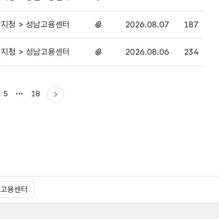
있음
지청 > 성남고용센터
2026.08.07
187
첨부파일
있음
지청 > 성남고용센터
2026.08.06
234
첨부파일
있음
마지막으로
5
18
다음
이동
동고용센터