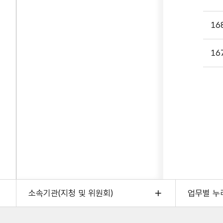
16
16
소속기관(지청 및 위원회)
업무별 누