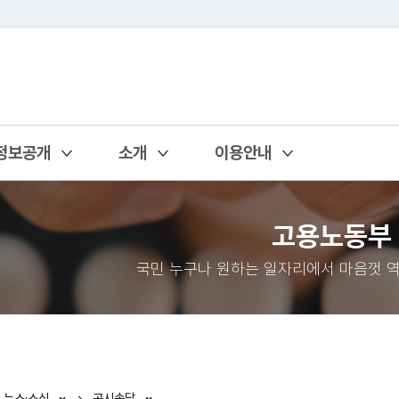
정보공개
소개
이용안내
열기
열기
열기
고용노동부
국민 누구나 원하는 일자리에서 마음껏 역
뉴스·소식
공시송달