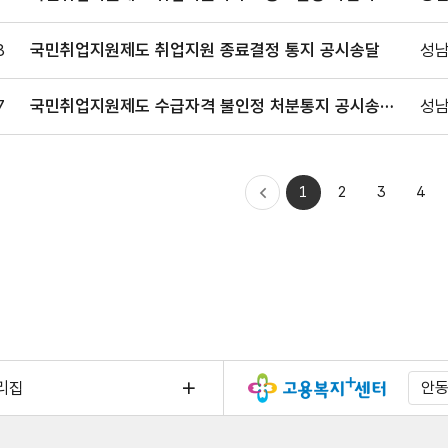
통지
8
국민취업지원제도 취업지원 종료결정 통지 공시송달
성남
7
국민취업지원제도 수급자격 불인정 처분통지 공시송달
성남
공고
처음으로
1
2
3
4
이전
이동
리집
안