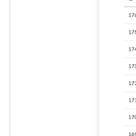
공시
17
게시
입니다
17
번호,
제목,
첨부파
17
담당부
등록일
17
조회
나누
17
있습니
17
17
16