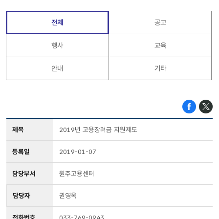
전체
공고
행사
교육
안내
기타
제목
2019년 고용장려금 지원제도
등록일
2019-01-07
담당부서
원주고용센터
담당자
권영옥
전화번호
033-769-0943