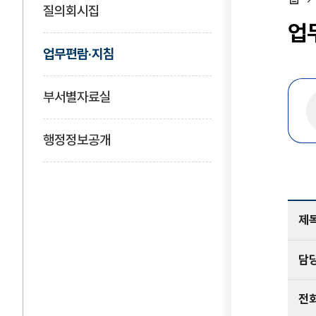
질의회시집
홈
업
업무편람·지침
부서별자료실
행정정보공개
제
담
전