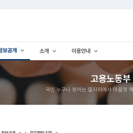
정보공개
소개
이용안내
열기
열기
열기
고용노동부
국민 누구나 원하는 일자리에서 마음껏 역
정보공개
업무편람·지침