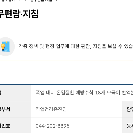
무편람·지침
각종 정책 및 행정 업무에 대한 편람, 지침을 보실 수 있습
목
폭염 대비 온열질환 예방수칙 18개 모국어 번역본
당부서
직업건강증진팀
담
화번호
044-202-8895
등