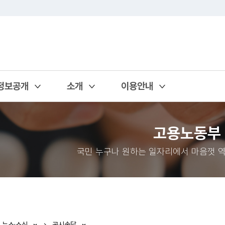
정보공개
소개
이용안내
열기
열기
열기
고용노동부
국민 누구나 원하는 일자리에서 마음껏 역
뉴스·소식
공시송달