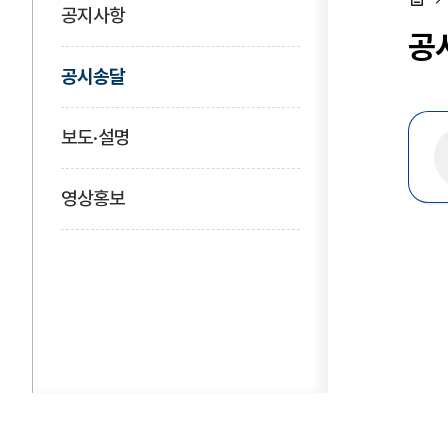
공지사항
홈
공
공시송달
보도·설명
영상홍보