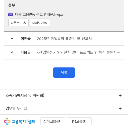
첨부
대량 고용변동 신고 안내문.hwpx
다운로드
미리보기
이전글
2025년 취업규칙 표준안 및 신고서
다음글
<산업안전> ？안전한 일터 프로젝트？ 핵심 확인사항 및 핵심 수칙 등 안내
목록
소속기관(지청 및 위원회)
업무별 누리집
삼척고용센터
태백고용센터