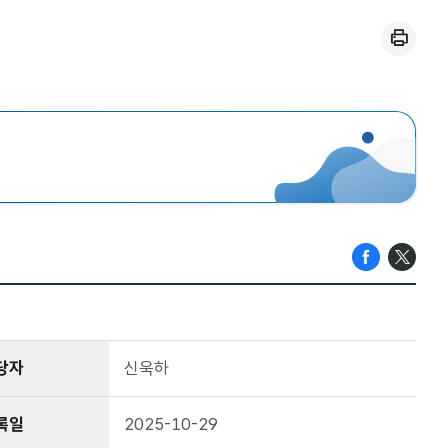
인쇄
당자
신욱하
록일
2025-10-29