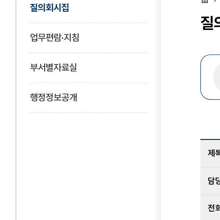
질의회시집
홈
질
업무편람·지침
부서별자료실
행정정보공개
제
담
전