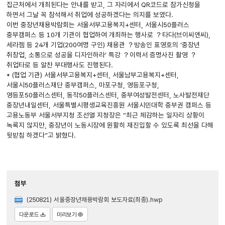
집근처에서 개최된다는 안내를 받고, 그 자리에서 QR코드로 참가신청을
하면서 그날 꼭 참석해서 취업에 성공하겠다는 의지를 보였다.
이번 중장년채용박람회는 서울서부고용복지+센터, 서울시50플러스
중부캠퍼스 등 10개 기관이 협업하여 개최하는 행사로 ？타다(브이씨엔씨),
세라젬 등 24개 기업(200여명 구인) 채용관 ？방송인 표영호의 ‘중장년
취창업, 소통으로 성공을 디자인하라’ 특강 ？이력서 증명사진 촬영 ？
취업타로 등 알찬 부대행사도 진행된다.
* (협업 기관) 서울서부고용복지+센터, 서울남부고용복지+센터,
서울시50플러스재단 중부캠퍼스, 마포구청, 영등포구청,
영등포50플러스센터, 동작50플러스센터, 중부여성발전센터, 노사발전재단
중장년내일센터, 서울특별시평생교육진흥원 서울시민대학 중부권 캠퍼스 등
고용노동부 서울서부지청 조선열 지청장은 “최근 체감하는 일자리 상황이
녹록지 않지만, 중장년이 노동시장에 원활히 재진입할 수 있도록 최선을 다해
뒷받침 하겠다”고 밝혔다.
첨부
(250821) 서울중장년채용박람회 보도자료(최종).hwp
다운로드
미리보기