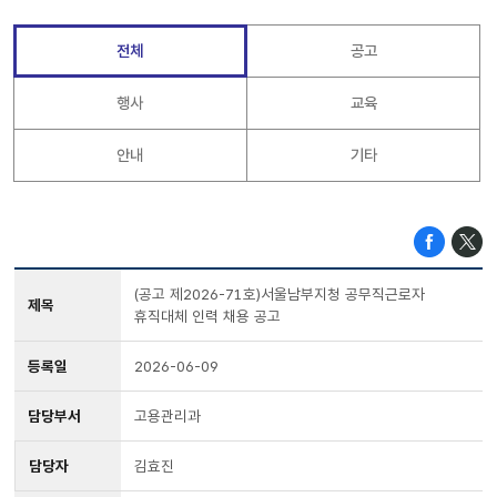
전체
공고
행사
교육
안내
기타
(공고 제2026-71호)서울남부지청 공무직근로자
제목
휴직대체 인력 채용 공고
등록일
2026-06-09
담당부서
고용관리과
담당자
김효진