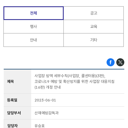
전체
공고
행사
교육
안내
기타
사업장 방역 세부수칙(사업장, 콜센터용)(3판),
제목
코로나19 예방 및 확산방지를 위한 사업장 대응지침
(16판) 개정 안내
등록일
2023-06-01
담당부서
산재예방감독과
담당자
유승효