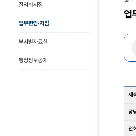
질의회시집
홈
업
업무편람·지침
부서별자료실
행정정보공개
제
담
전