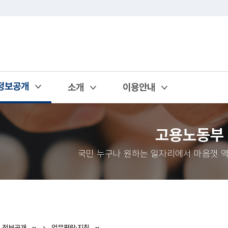
정보공개
소개
이용안내
열기
열기
열기
고용노동부
국민 누구나 원하는 일자리에서 마음껏 역
정보공개
업무편람·지침