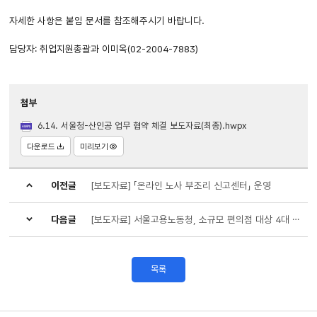
자세한 사항은 붙임 문서를 참조해주시기 바랍니다.
담당자: 취업지원총괄과 이미옥(02-2004-7883)
첨부
6.14. 서울청-산인공 업무 협약 체결 보도자료(최종).hwpx
다운로드
미리보기
이전글
[보도자료] 「온라인 노사 부조리 신고센터」 운영
다음글
[보도자료] 서울고용노동청, 소규모 편의점 대상 4대 기초노동질서 현장점검
목록